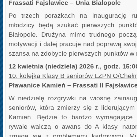
Frassati Fajsławice – Unia Białopole
Po trzech porażkach na inaugurację ru
młodzicy będą szukać pierwszych punkt
Białopole. Drużyna mimo trudnego począt
motywacji i dalej pracuje nad poprawą swoje
szansa na zdobycie pierwszych punktów w 
12 kwietnia (niedziela) 2026 r., godz. 15:
10. kolejka Klasy B seniorów LZPN O/Cheł
Pławanice Kamień – Frassati II Fajsławic
W niedzielę rozgrywki na wiosnę zainaug
seniorów, która zmierzy się z liderujący
Kamień. Będzie to bardzo wymagające s
rywale walczą o awans do A klasy, nato
zmaga się z problemami kadrowymi. M