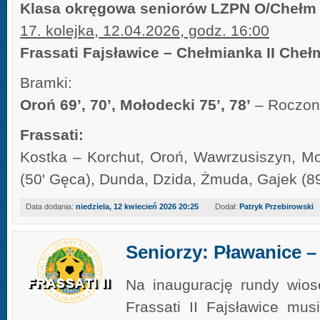
Klasa okręgowa seniorów LZPN O/Chełm
17. kolejka, 12.04.2026, godz. 16:00
Frassati Fajsławice – Chełmianka II Chełm
Bramki:
Oroń 69’, 70’, Mołodecki 75’, 78’
– Roczon 
Frassati:
Kostka – Korchut, Oroń, Wawrzusiszyn, Mo
(50' Gęca), Dunda, Dzida, Żmuda, Gajek (8
Data dodania:
niedziela, 12 kwiecień 2026 20:25
Dodał:
Patryk Przebirowski
Seniorzy: Pławanice – 
Na inaugurację rundy wios
Frassati II Fajsławice mu