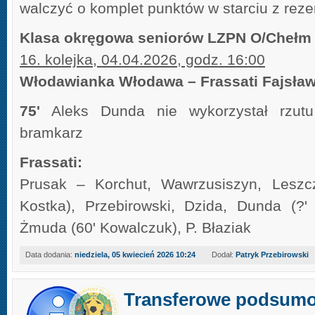
walczyć o komplet punktów w starciu z rez
Klasa okręgowa seniorów LZPN O/Chełm
16. kolejka, 04.04.2026, godz. 16:00
Włodawianka Włodawa – Frassati Fajsławi
75'
Aleks Dunda nie wykorzystał rzutu
bramkarz
Frassati:
Prusak – Korchut, Wawrzusiszyn, Leszcz
Kostka), Przebirowski, Dzida, Dunda (?'
Żmuda (60' Kowalczuk), P. Błaziak
Data dodania:
niedziela, 05 kwiecień 2026 10:24
Dodał:
Patryk Przebirowski
Transferowe podsum