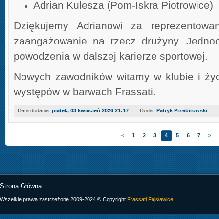
Adrian Kulesza (Pom-Iskra Piotrowice)
Dziękujemy Adrianowi za reprezentowa
zaangażowanie na rzecz drużyny. Jedno
powodzenia w dalszej karierze sportowej.
Nowych zawodników witamy w klubie i ży
występów w barwach Frassati.
Data dodania:
piątek, 03 kwiecień 2026 21:17
Dodał:
Patryk Przebirowski
<
1
2
3
4
5
6
7
>
Strona Główna
Wszelkie prawa zastrzeżone 2009-2024 © Copyright
Frassati Fajsławice