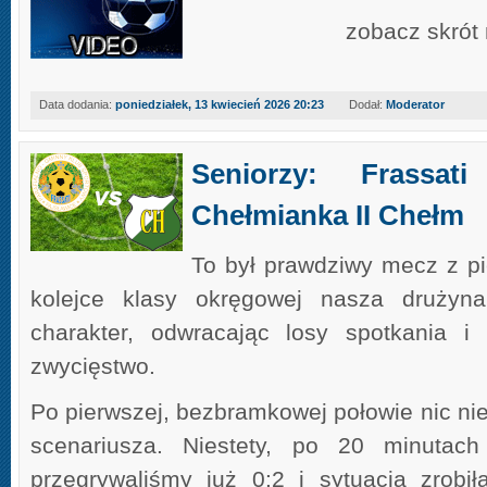
zobacz skrót
Data dodania:
poniedziałek, 13 kwiecień 2026 20:23
Dodał:
Moderator
Seniorzy: Frassat
Chełmianka II Chełm
To był prawdziwy mecz z pi
kolejce klasy okręgowej nasza drużyn
charakter, odwracając losy spotkania i 
zwycięstwo.
Po pierwszej, bezbramkowej połowie nic ni
scenariusza. Niestety, po 20 minutach
przegrywaliśmy już 0:2 i sytuacja zrobił