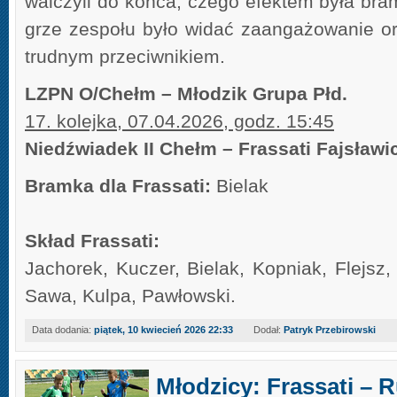
walczyli do końca, czego efektem była bra
grze zespołu było widać zaangażowanie ora
trudnym przeciwnikiem.
LZPN O/Chełm – Młodzik Grupa Płd.
17. kolejka, 07.04.2026, godz. 15:45
Niedźwiadek II Chełm – Frassati Fajsławi
Bramka dla Frassati:
Bielak
Skład Frassati:
Jachorek, Kuczer, Bielak, Kopniak, Flejsz
Sawa, Kulpa, Pawłowski.
Data dodania:
piątek, 10 kwiecień 2026 22:33
Dodał:
Patryk Przebirowski
Młodzicy: Frassati – R