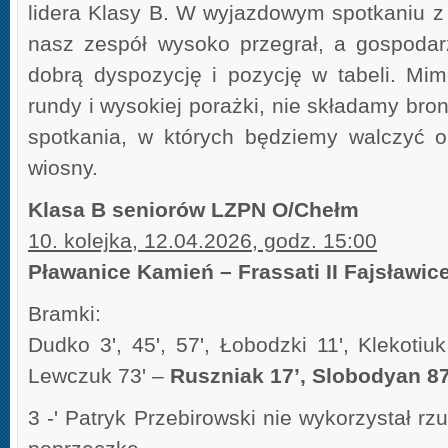
lidera Klasy B. W wyjazdowym spotkaniu 
nasz zespół wysoko przegrał, a gospodarz
dobrą dyspozycję i pozycję w tabeli. Mi
rundy i wysokiej porażki, nie składamy bron
spotkania, w których będziemy walczyć o
wiosny.
Klasa B seniorów LZPN O/Chełm
10. kolejka, 12.04.2026, godz. 15:00
Pławanice Kamień – Frassati II Fajsławice
Bramki:
Dudko 3', 45', 57', Łobodzki 11', Klekotiuk 
Lewczuk 73' –
Ruszniak 17’, Slobodyan 87
3 -' Patryk Przebirowski nie wykorzystał rz