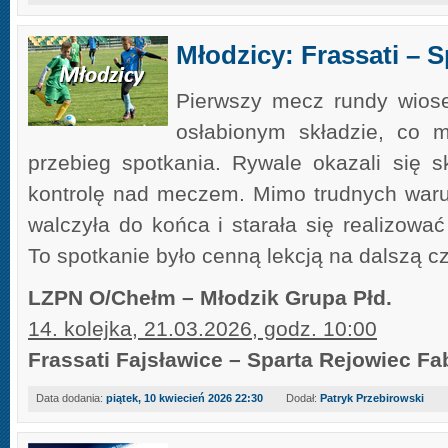
Młodzicy: Frassati – S
Pierwszy mecz rundy wiose
osłabionym składzie, co 
przebieg spotkania. Rywale okazali się sku
kontrolę nad meczem. Mimo trudnych war
walczyła do końca i starała się realizować
To spotkanie było cenną lekcją na dalszą c
LZPN O/Chełm – Młodzik Grupa Płd.
14. kolejka, 21.03.2026, godz. 10:00
Frassati Fajsławice – Sparta Rejowiec Fa
Data dodania:
piątek, 10 kwiecień 2026 22:30
Dodał:
Patryk Przebirowski