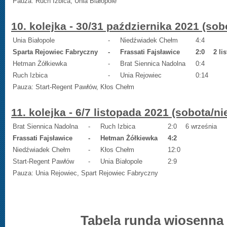
Pauza: Ruch Izbica, Unia Białopole
10. kolejka - 30/31 października 2021 (sob
Unia Białopole
-
Niedźwiadek Chełm
4:4
Sparta Rejowiec Fabryczny
-
Frassati Fajsławice
2:0
2 li
Hetman Żółkiewka
-
Brat Siennica Nadolna
0:4
Ruch Izbica
-
Unia Rejowiec
0:14
Pauza: Start-Regent Pawłów, Kłos Chełm
11. kolejka - 6/7 listopada 2021 (sobota/ni
Brat Siennica Nadolna
-
Ruch Izbica
2:0
6 września
Frassati Fajsławice
-
Hetman Żółkiewka
4:2
Niedźwiadek Chełm
-
Kłos Chełm
12:0
Start-Regent Pawłów
-
Unia Białopole
2:9
Pauza: Unia Rejowiec, Spart Rejowiec Fabryczny
Tabela runda wiosenna -