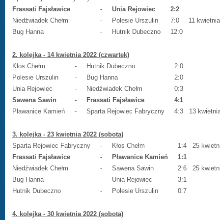
Frassati Fajsławice
-
Unia Rejowiec
2:2
Niedźwiadek Chełm
-
Polesie Urszulin
7:0
11 kwietnia
Bug Hanna
-
Hutnik Dubeczno
12:0
2. kolejka - 14 kwietnia 2022 (czwartek)
Kłos Chełm
-
Hutnik Dubeczno
2:0
Polesie Urszulin
-
Bug Hanna
2:0
Unia Rejowiec
-
Niedźwiadek Chełm
0:3
Sawena Sawin
-
Frassati Fajsławice
4:1
Pławanice Kamień
-
Sparta Rejowiec Fabryczny
4:3
13 kwietni
3. kolejka - 23 kwietnia 2022 (sobota)
Sparta Rejowiec Fabryczny
-
Kłos Chełm
1:4
25 kwietn
Frassati Fajsławice
-
Pławanice Kamień
1:1
Niedźwiadek Chełm
-
Sawena Sawin
2:6
25 kwietn
Bug Hanna
-
Unia Rejowiec
3:1
Hutnik Dubeczno
-
Polesie Urszulin
0:7
4. kolejka - 30 kwietnia 2022 (sobota)