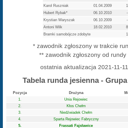
Karol Ruszniak
01.04.2009
1
Hubert Rybak*
06.10.2010
-
Krystian Waryszak
06.10.2009
-
Antoni Wilk
18.02.2010
8
Bramki samobójcze zdobyte
1
* zawodnik zgłoszony w trakcie run
** zawodnik zgłoszony od rundy
ostatnia aktualizacja 2021-11-1
Tabela runda jesienna - Grup
Pozycja
Drużyna
M
1.
Unia Rejowiec
2.
Kłos Chełm
3.
Niedźwiadek Chełm
4.
Sparta Rejowiec Fabryczny
5.
Frassati Fajsławice