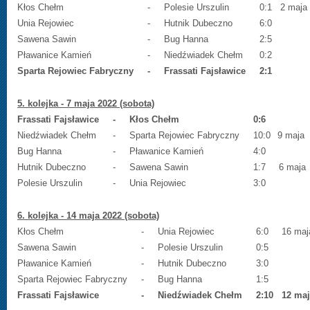
Kłos Chełm
-
Polesie Urszulin
0:1
2 maja
Unia Rejowiec
-
Hutnik Dubeczno
6:0
Sawena Sawin
-
Bug Hanna
2:5
Pławanice Kamień
-
Niedźwiadek Chełm
0:2
Sparta Rejowiec Fabryczny
-
Frassati Fajsławice
2:1
5. kolejka - 7 maja 2022 (sobota)
Frassati Fajsławice
-
Kłos Chełm
0:6
Niedźwiadek Chełm
-
Sparta Rejowiec Fabryczny
10:0
9 maja
Bug Hanna
-
Pławanice Kamień
4:0
Hutnik Dubeczno
-
Sawena Sawin
1:7
6 maja
Polesie Urszulin
-
Unia Rejowiec
3:0
6. kolejka - 14 maja 2022 (sobota)
Kłos Chełm
-
Unia Rejowiec
6:0
16 maj
Sawena Sawin
-
Polesie Urszulin
0:5
Pławanice Kamień
-
Hutnik Dubeczno
3:0
Sparta Rejowiec Fabryczny
-
Bug Hanna
1:5
Frassati Fajsławice
-
Niedźwiadek Chełm
2:10
12 maj