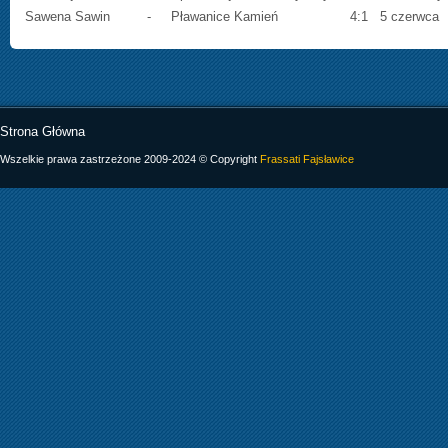
Sawena Sawin
-
Pławanice Kamień
4:1
5 czerwca
Strona Główna
Wszelkie prawa zastrzeżone 2009-2024 © Copyright
Frassati Fajsławice