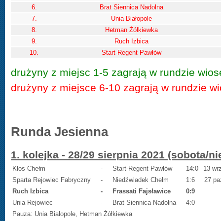
6.
Brat Siennica Nadolna
7.
Unia Białopole
8.
Hetman Żółkiewka
9.
Ruch Izbica
10.
Start-Regent Pawłów
drużyny z miejsc 1-5 zagrają w rundzie wiose
drużyny z miejsce 6-10 zagrają w rundzie wi
Runda Jesienna
1. kolejka - 28/29 sierpnia 2021 (sobota/ni
Kłos Chełm
-
Start-Regent Pawłów
14:0
13 wr
Sparta Rejowiec Fabryczny
-
Niedźwiadek Chełm
1:6
27 paź
Ruch Izbica
-
Frassati Fajsławice
0:9
Unia Rejowiec
-
Brat Siennica Nadolna
4:0
Pauza: Unia Białopole, Hetman Żółkiewka