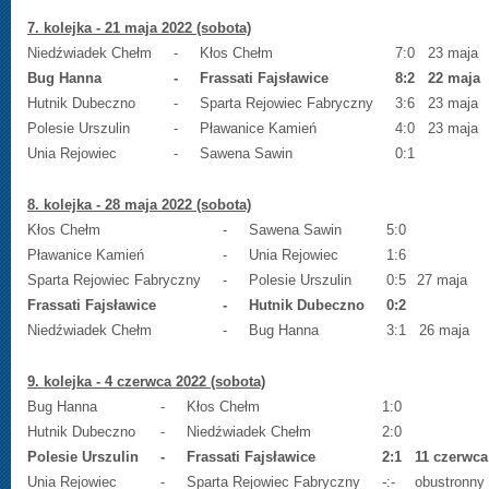
7. kolejka - 21 maja 2022 (sobota)
Niedźwiadek Chełm
-
Kłos Chełm
7:0
23 maja
Bug Hanna
-
Frassati Fajsławice
8:2
22 maja
Hutnik Dubeczno
-
Sparta Rejowiec Fabryczny
3:6
23 maja
Polesie Urszulin
-
Pławanice Kamień
4:0
23 maja
Unia Rejowiec
-
Sawena Sawin
0:1
8. kolejka - 28 maja 2022 (sobota)
Kłos Chełm
-
Sawena Sawin
5:0
Pławanice Kamień
-
Unia Rejowiec
1:6
Sparta Rejowiec Fabryczny
-
Polesie Urszulin
0:5
27 maja
Frassati Fajsławice
-
Hutnik Dubeczno
0:2
Niedźwiadek Chełm
-
Bug Hanna
3:1
26 maja
9. kolejka - 4 czerwca 2022 (sobota)
Bug Hanna
-
Kłos Chełm
1:0
Hutnik Dubeczno
-
Niedźwiadek Chełm
2:0
Polesie Urszulin
-
Frassati Fajsławice
2:1
11 czerwca
Unia Rejowiec
-
Sparta Rejowiec Fabryczny
-:-
obustronny 