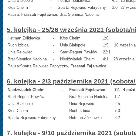
Unia Białopole
-
Hetman Żółkiewka
4:3
13 listo
Kłos Chełm
-
Sparta Rejowiec Fabryczny
3:0
27 wrześ
Pauza:
Frassati Fajsławice
, Brat Siennica Nadolna
5. kolejka - 25/26 września 2021 (sobota/n
Hetman Żółkiewka
-
Kłos Chełm
1:6
Ruch Izbica
-
Unia Białopole
1:5
16
września
Unia Rejowiec
-
Start-Regent Pawłów
22:1
Brat Siennica Nadolna
-
Niedźwiadek Chełm
4:1
28 września
Pauza:
Sparta Rejowiec Fabryczny,
Frassati Fajsławice
6. kolejka - 2/3 października 2021 (sobota/
Niedźwiadek Chełm
-
Frassati Fajsławice
7:1
4 paźd
Start-Regent Pawłów
-
Brat Siennica Nadolna
1:7
Unia Białopole
-
Unia Rejowiec
2:5
Kłos Chełm
-
Ruch Izbica
7:0
Sparta Rejowiec Fabryczny
-
Hetman Żółkiewka
8:2
7. kolejka - 9/10 października 2021 (sobota