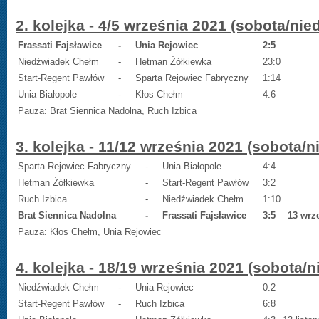
2. kolejka - 4/5 września 2021 (sobota/nied
Frassati Fajsławice
-
Unia Rejowiec
2:5
Niedźwiadek Chełm
-
Hetman Żółkiewka
23:0
Start-Regent Pawłów
-
Sparta Rejowiec Fabryczny
1:14
Unia Białopole
-
Kłos Chełm
4:6
Pauza: Brat Siennica Nadolna, Ruch Izbica
3. kolejka - 11/12 września 2021 (sobota/n
Sparta Rejowiec Fabryczny
-
Unia Białopole
4:4
Hetman Żółkiewka
-
Start-Regent Pawłów
3:2
Ruch Izbica
-
Niedźwiadek Chełm
1:10
Brat Siennica Nadolna
-
Frassati Fajsławice
3:5
13 wrz
Pauza: Kłos Chełm, Unia Rejowiec
4. kolejka - 18/19 września 2021 (sobota/n
Niedźwiadek Chełm
-
Unia Rejowiec
0:2
Start-Regent Pawłów
-
Ruch Izbica
6:8