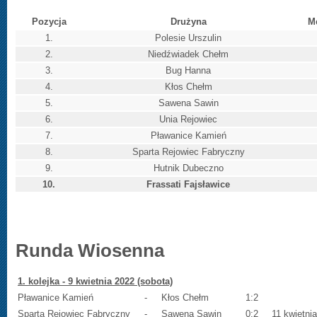
Pozycja
Drużyna
M
1.
Polesie Urszulin
2.
Niedźwiadek Chełm
3.
Bug Hanna
4.
Kłos Chełm
5.
Sawena Sawin
6.
Unia Rejowiec
7.
Pławanice Kamień
8.
Sparta Rejowiec Fabryczny
9.
Hutnik Dubeczno
10.
Frassati Fajsławice
Runda Wiosenna
1. kolejka - 9 kwietnia 2022 (sobota)
Pławanice Kamień
-
Kłos Chełm
1:2
Sparta Rejowiec Fabryczny
-
Sawena Sawin
0:2
11 kwietnia