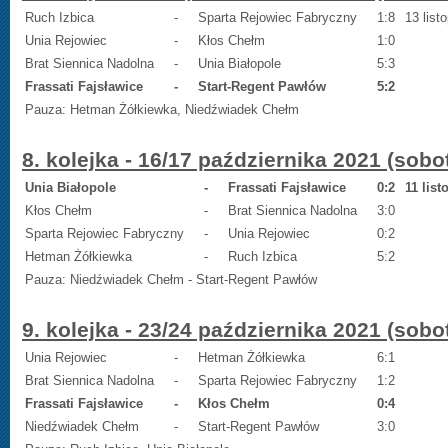
Ruch Izbica
-
Sparta Rejowiec Fabryczny
1:8
13 list
Unia Rejowiec
-
Kłos Chełm
1:0
Brat Siennica Nadolna
-
Unia Białopole
5:3
Frassati Fajsławice
-
Start-Regent Pawłów
5:2
Pauza: Hetman Żółkiewka,
Niedźwiadek Chełm
8. kolejka - 16/17 października 2021 (sobo
Unia Białopole
-
Frassati Fajsławice
0:2
11 lis
Kłos Chełm
-
Brat Siennica Nadolna
3:0
Sparta Rejowiec Fabryczny
-
Unia Rejowiec
0:2
Hetman Żółkiewka
-
Ruch Izbica
5:2
Pauza: Niedźwiadek Chełm - Start-Regent Pawłów
9. kolejka - 23/24 października 2021 (sobo
Unia Rejowiec
-
Hetman Żółkiewka
6:1
Brat Siennica Nadolna
-
Sparta Rejowiec Fabryczny
1:2
Frassati Fajsławice
-
Kłos Chełm
0:4
Niedźwiadek Chełm
-
Start-Regent Pawłów
3:0