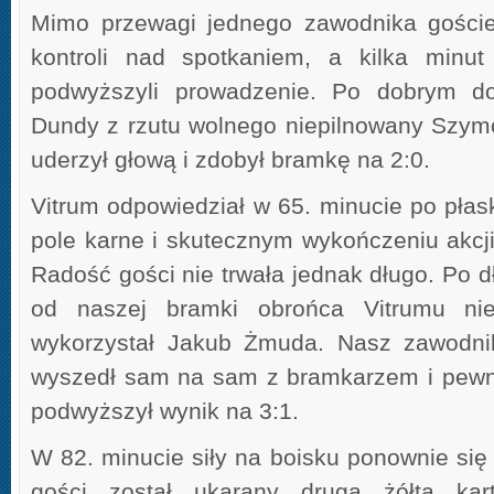
Mimo przewagi jednego zawodnika goście n
kontroli nad spotkaniem, a kilka minut
podwyższyli prowadzenie. Po dobrym do
Dundy z rzutu wolnego niepilnowany Szym
uderzył głową i zdobył bramkę na 2:0.
Vitrum odpowiedział w 65. minucie po pła
pole karne i skutecznym wykończeniu akcji z
Radość gości nie trwała jednak długo. Po 
od naszej bramki obrońca Vitrumu nie 
wykorzystał Jakub Żmuda. Nasz zawodnik 
wyszedł sam na sam z bramkarzem i pewn
podwyższył wynik na 3:1.
W 82. minucie siły na boisku ponownie się
gości został ukarany drugą żółtą kar