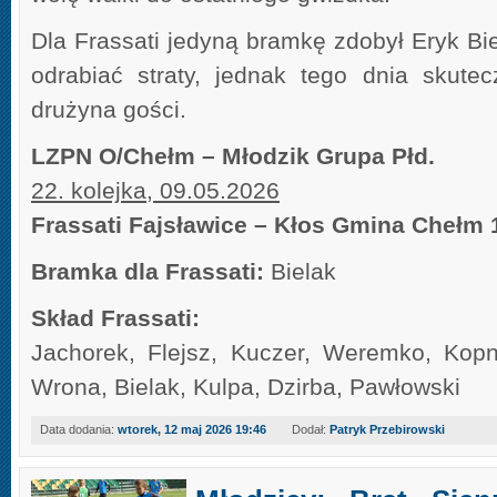
Dla Frassati jedyną bramkę zdobył Eryk Bi
odrabiać straty, jednak tego dnia skutec
drużyna gości.
LZPN O/Chełm – Młodzik Grupa Płd.
22. kolejka, 09.05.2026
Frassati Fajsławice – Kłos Gmina Chełm 
Bramka dla Frassati:
Bielak
Skład Frassati:
Jachorek, Flejsz, Kuczer, Weremko, Kopn
Wrona, Bielak, Kulpa, Dzirba, Pawłowski
Data dodania:
wtorek, 12 maj 2026 19:46
Dodał:
Patryk Przebirowski