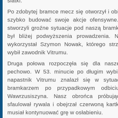
siatki.
Po zdobytej bramce mecz się otworzył i ob
szybko budować swoje akcje ofensywne. 
stworzyli groźne sytuacje pod naszą bramk
był bliżej podwyższenia prowadzenia. Na
wykorzystał Szymon Nowak, którego strza
wybił zawodnik Vitrumu.
Druga połowa rozpoczęła się dla nasz
pechowo. W 53. minucie po długim wybi
napastnik Vitrumu znalazł się w syt
bramkarzem po przypadkowym odbici
Wawrzusiszyna. Nasz obrońca próbują
sfaulował rywala i obejrzał czerwoną kart
musiał kontynuować grę w osłabieniu.