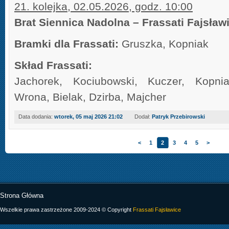
21. kolejka, 02.05.2026, godz. 10:00
Brat Siennica Nadolna – Frassati Fajsław
Bramki dla Frassati:
Gruszka, Kopniak
Skład Frassati:
Jachorek, Kociubowski, Kuczer, Kopni
Wrona, Bielak, Dzirba, Majcher
Data dodania:
wtorek, 05 maj 2026 21:02
Dodał:
Patryk Przebirowski
<
1
2
3
4
5
>
Strona Główna
Wszelkie prawa zastrzeżone 2009-2024 © Copyright
Frassati Fajsławice