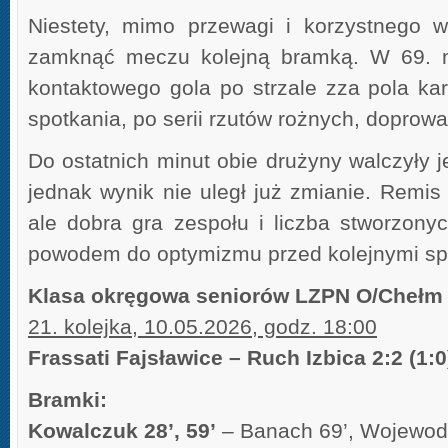
Niestety, mimo przewagi i korzystnego w
zamknąć meczu kolejną bramką. W 69. m
kontaktowego gola po strzale zza pola k
spotkania, po serii rzutów rożnych, doprow
Do ostatnich minut obie drużyny walczyły 
jednak wynik nie uległ już zmianie. Remis
ale dobra gra zespołu i liczba stworzony
powodem do optymizmu przed kolejnymi sp
Klasa okręgowa seniorów LZPN O/Chełm
21. kolejka, 10.05.2026, godz. 18:00
Frassati Fajsławice – Ruch Izbica 2:2 (1:0
Bramki:
Kowalczuk 28’, 59’
– Banach 69’, Wojewod