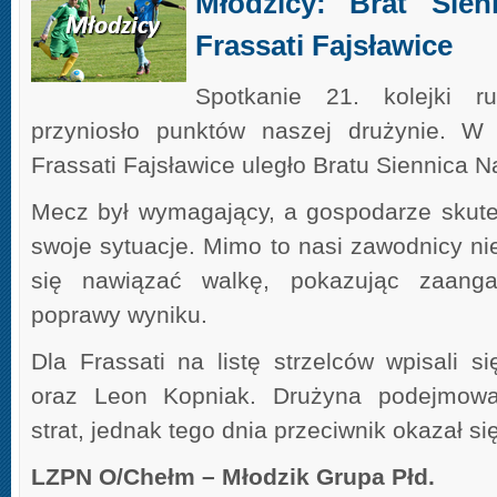
Młodzicy: Brat Sie
Frassati Fajsławice
Spotkanie 21. kolejki r
przyniosło punktów naszej drużynie. 
Frassati Fajsławice uległo Bratu Siennica N
Mecz był wymagający, a gospodarze skute
swoje sytuacje. Mimo to nasi zawodnicy nie 
się nawiązać walkę, pokazując zaang
poprawy wyniku.
Dla Frassati na listę strzelców wpisali s
oraz Leon Kopniak. Drużyna podejmował
strat, jednak tego dnia przeciwnik okazał si
LZPN O/Chełm – Młodzik Grupa Płd.