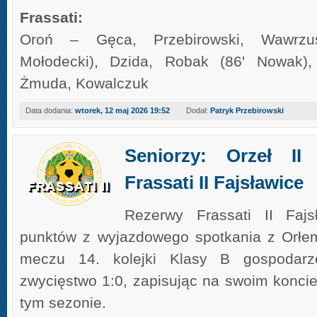
Frassati:
Oroń – Gęca, Przebirowski, Wawrzus
Mołodecki), Dzida, Robak (86' Nowak),
Żmuda, Kowalczuk
Data dodania:
wtorek, 12 maj 2026 19:52
Dodał:
Patryk Przebirowski
Seniorzy: Orzeł II
Frassati II Fajsławice
Rezerwy Frassati II Fajs
punktów z wyjazdowego spotkania z Orłem
meczu 14. kolejki Klasy B gospodarz
zwycięstwo 1:0, zapisując na swoim konci
tym sezonie.