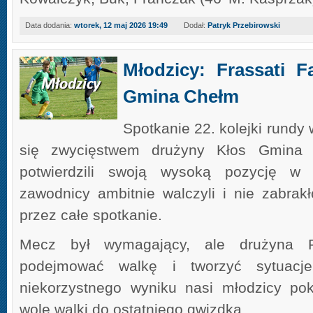
Data dodania:
wtorek, 12 maj 2026 19:49
Dodał:
Patryk Przebirowski
Młodzicy: Frassati F
Gmina Chełm
Spotkanie 22. kolejki rundy
się zwycięstwem drużyny Kłos Gmina 
potwierdzili swoją wysoką pozycję w t
zawodnicy ambitnie walczyli i nie zabra
przez całe spotkanie.
Mecz był wymagający, ale drużyna Fr
podejmować walkę i tworzyć sytuacj
niekorzystnego wyniku nasi młodzicy pok
wolę walki do ostatniego gwizdka.