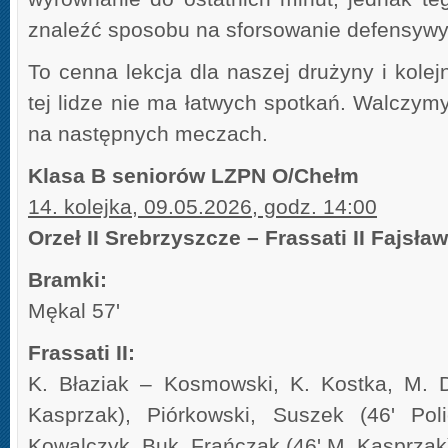
znaleźć sposobu na sforsowanie defensywy
To cenna lekcja dla naszej drużyny i kole
tej lidze nie ma łatwych spotkań. Walczymy
na następnych meczach.
Klasa B seniorów LZPN O/Chełm
14. kolejka, 09.05.2026, godz. 14:00
Orzeł II Srebrzyszcze – Frassati II Fajsław
Bramki:
Mękal 57'
Frassati II:
K. Błaziak – Kosmowski, K. Kostka, M. D
Kasprzak), Piórkowski, Suszek (46' Pol
Kowalczyk, Buk, Frańczak (46' M. Kasprzak