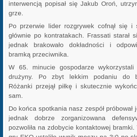
interwencją popisał się Jakub Oroń, utrz
grze.
Po przerwie lider rozgrywek cofnął się i 
głównie po kontratakach. Frassati starał si
jednak brakowało dokładności i odpowi
bramką przeciwnika.
W 65. minucie gospodarze wykorzystali 
drużyny. Po zbyt lekkim podaniu do 
Różanki przejął piłkę i skutecznie wykoń
sam.
Do końca spotkania nasz zespół próbował j
jednak dobrze zorganizowana defensy
pozwoliła na zdobycie kontaktowej bramki.
gry EKO ustaliło wynik meczu na 3:0 po 