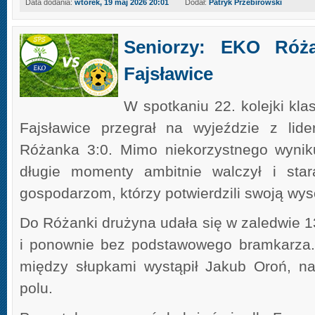
Data dodania:
wtorek, 19 maj 2026 20:01
Dodał:
Patryk Przebirowski
Seniorzy: EKO Róża
Fajsławice
W spotkaniu 22. kolejki kla
Fajsławice przegrał na wyjeździe z li
Różanka 3:0. Mimo niekorzystnego wynik
długie momenty ambitnie walczył i stara
gospodarzom, którzy potwierdzili swoją wys
Do Różanki drużyna udała się w zaledwie 
i ponownie bez podstawowego bramkarza.
między słupkami wystąpił Jakub Oroń, na
polu.