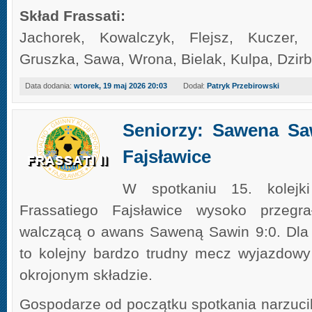
Skład Frassati:
Jachorek, Kowalczyk, Flejsz, Kuczer,
Gruszka, Sawa, Wrona, Bielak, Kulpa, Dzir
Data dodania:
wtorek, 19 maj 2026 20:03
Dodał:
Patryk Przebirowski
Seniorzy: Sawena Saw
Fajsławice
W spotkaniu 15. kolejk
Frassatiego Fajsławice wysoko przegr
walczącą o awans Saweną Sawin 9:0. Dla 
to kolejny bardzo trudny mecz wyjazdow
okrojonym składzie.
Gospodarze od początku spotkania narzucil