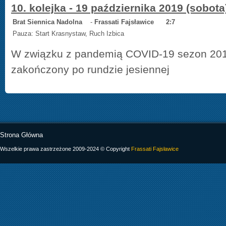
10. kolejka - 19 października 2019 (sobota
Brat Siennica Nadoln
a
-
Frassati Fajsławice
2:7
Pauza: Start Krasnystaw, Ruch Izbica
W związku z pandemią COVID-19 sezon 201
zakończony po rundzie jesiennej
Strona Główna
Wszelkie prawa zastrzeżone 2009-2024 © Copyright
Frassati Fajsławice