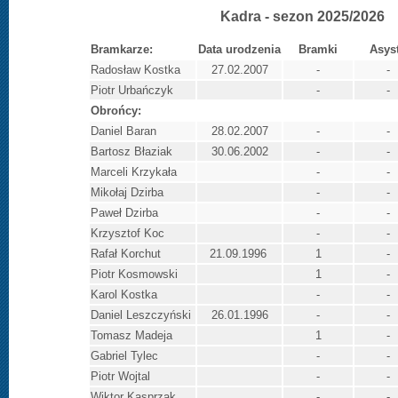
Kadra - sezon 2025/2026
Bramkarze:
Data urodzenia
Bramki
Asy
Radosław Kostka
27.02.2007
-
-
Piotr Urbańczyk
-
-
Obrońcy:
Daniel Baran
28.02.2007
-
-
Bartosz Błaziak
30.06.2002
-
-
Marceli Krzykała
-
-
Mikołaj Dzirba
-
-
Paweł Dzirba
-
-
Krzysztof Koc
-
-
Rafał Korchut
21.09.1996
1
-
Piotr Kosmowski
1
-
Karol Kostka
-
-
Daniel Leszczyński
26.01.1996
-
-
Tomasz Madeja
1
-
Gabriel Tylec
-
-
Piotr Wojtal
-
-
Wiktor Kasprzak
-
-