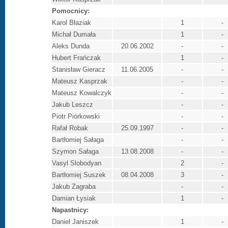
Pomocnicy:
Karol Błaziak
1
-
Michał Dumała
1
-
Aleks Dunda
20.06.2002
-
-
Hubert Frańczak
1
-
Stanisław Gieracz
11.06.2005
-
-
Mateusz Kasprzak
-
-
Mateusz Kowalczyk
-
-
Jakub Leszcz
-
-
Piotr Piórkowski
-
-
Rafał Robak
25.09.1997
-
-
Bartłomiej Sałaga
-
-
Szymon Sałaga
13.08.2008
-
-
Vasyl Slobodyan
2
-
Bartłomiej Suszek
08.04.2008
3
-
Jakub Zagraba
-
-
Damian Łysiak
1
-
Napastnicy:
Daniel Janiszek
1
-