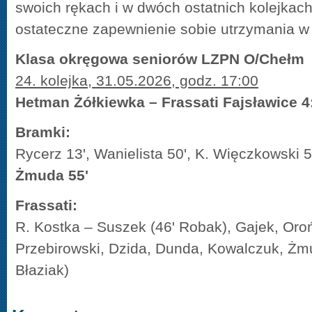
swoich rękach i w dwóch ostatnich kolejkac
ostateczne zapewnienie sobie utrzymania w 
Klasa okręgowa seniorów LZPN O/Chełm
24. kolejka, 31.05.2026, godz. 17:00
Hetman Żółkiewka – Frassati Fajsławice 4:
Bramki:
Rycerz 13', Wanielista 50', K. Więczkowski 59
Żmuda 55'
Frassati:
R. Kostka – Suszek (46' Robak), Gajek, Oro
Przebirowski, Dzida, Dunda, Kowalczuk, Żm
Błaziak)