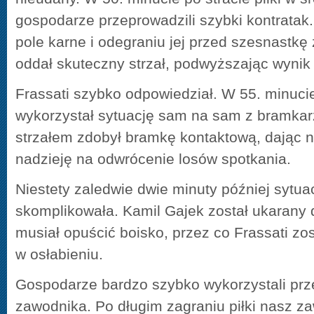
gospodarze przeprowadzili szybki kontratak.
pole karne i odegraniu jej przed szesnastk
oddał skuteczny strzał, podwyższając wynik 
Frassati szybko odpowiedział. W 55. minuc
wykorzystał sytuację sam na sam z bramka
strzałem zdobył bramkę kontaktową, dając n
nadzieję na odwrócenie losów spotkania.
Niestety zaledwie dwie minuty później sytua
skomplikowała. Kamil Gajek został ukarany d
musiał opuścić boisko, przez co Frassati zo
w osłabieniu.
Gospodarze bardzo szybko wykorzystali pr
zawodnika. Po długim zagraniu piłki nasz z