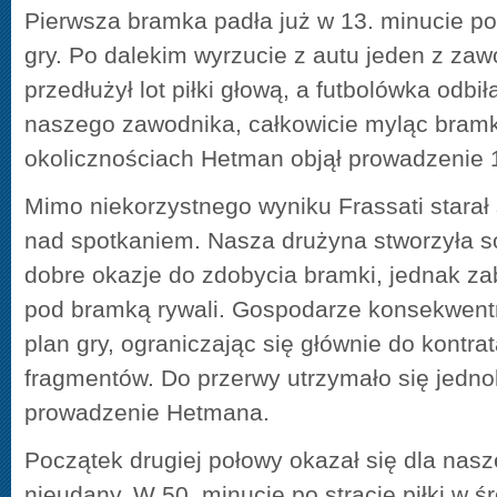
Pierwsza bramka padła już w 13. minucie po
gry. Po dalekim wyrzucie z autu jeden z z
przedłużył lot piłki głową, a futbolówka odbił
naszego zawodnika, całkowicie myląc bra
okolicznościach Hetman objął prowadzenie 1
Mimo niekorzystnego wyniku Frassati starał 
nad spotkaniem. Nasza drużyna stworzyła s
dobre okazje do zdobycia bramki, jednak za
pod bramką rywali. Gospodarze konsekwentn
plan gry, ograniczając się głównie do kontra
fragmentów. Do przerwy utrzymało się jed
prowadzenie Hetmana.
Początek drugiej połowy okazał się dla nas
nieudany. W 50. minucie po stracie piłki w ś