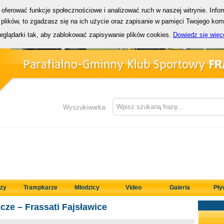
y oferować funkcje społecznościowe i analizować ruch w naszej witrynie. Info
plików, to zgadzasz się na ich użycie oraz zapisanie w pamięci Twojego ko
zeglądarki tak, aby zablokować zapisywanie plików cookies.
Dowiedz się więc
Wyszukiwarka:
zy
Trampkarze
Młodzicy
Video
Galeria
Pły
cze – Frassati Fajsławice