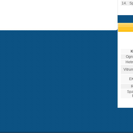
14.
Sp
K
Ogn
Hetm
Vitru
E
R
Spa