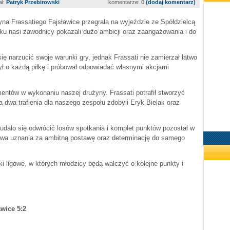
ał:
Patryk Przebirowski
komentarze: 0
(dodaj komentarz)
żyna Frassatiego Fajsławice przegrała na wyjeździe ze Spółdzielcą
ku nasi zawodnicy pokazali dużo ambicji oraz zaangażowania i do
ię narzucić swoje warunki gry, jednak Frassati nie zamierzał łatwo
ł o każdą piłkę i próbował odpowiadać własnymi akcjami
ntów w wykonaniu naszej drużyny. Frassati potrafił stworzyć
a dwa trafienia dla naszego zespołu zdobyli Eryk Bielak oraz
dało się odwrócić losów spotkania i komplet punktów pozostał w
łowa uznania za ambitną postawę oraz determinację do samego
i ligowe, w których młodzicy będą walczyć o kolejne punkty i
awice 5:2