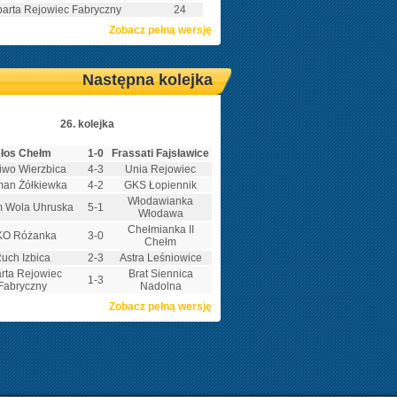
arta Rejowiec Fabryczny
24
Zobacz pełną wersję
Następna kolejka
26. kolejka
łos Chełm
1-0
Frassati Fajsławice
iwo Wierzbica
4-3
Unia Rejowiec
an Żółkiewka
4-2
GKS Łopiennik
Włodawianka
m Wola Uhruska
5-1
Włodawa
Chełmianka II
KO Różanka
3-0
Chełm
uch Izbica
2-3
Astra Leśniowice
rta Rejowiec
Brat Siennica
1-3
Fabryczny
Nadolna
Zobacz pełną wersję