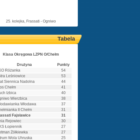
25. kolejka, Frassati - Ogniwo
Tabela
Klasa Okręgowa LZPN O/Chełm
Drużyna
Punkty
KO Różanka
54
tra Leśniowice
53
at Siennica Nadolna
44
łos Chełm
41
ch Izbica
40
niwo Wierzbica
38
łodawianka Włodawa
37
ełmianka II Chełm
31
assati Fajsławice
31
ia Rejowiec
30
KS Łopiennik
27
etman Żółkiewka
27
trum Wola Uhruska
25