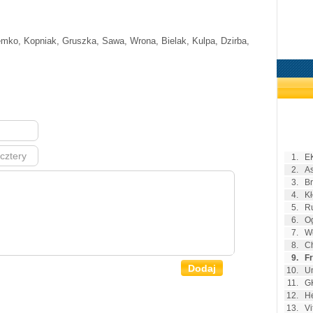
mko, Kopniak, Gruszka, Sawa, Wrona, Bielak, Kulpa, Dzirba,
1.
E
2.
As
3.
Br
4.
K
5.
Ru
6.
Og
7.
W
8.
Ch
9.
Fr
10.
Un
11.
G
12.
H
13.
Vi