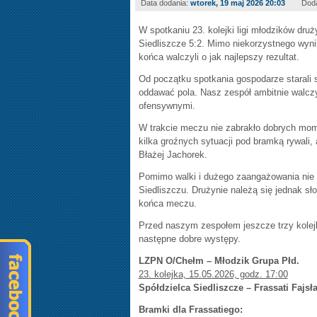
Data dodania:
wtorek, 19 maj 2026 20:03
Dod
W spotkaniu 23. kolejki ligi młodzików dru
Siedliszcze 5:2. Mimo niekorzystnego wyni
końca walczyli o jak najlepszy rezultat.
Od początku spotkania gospodarze starali s
oddawać pola. Nasz zespół ambitnie walczy
ofensywnymi.
W trakcie meczu nie zabrakło dobrych mome
kilka groźnych sytuacji pod bramką rywali, 
Błażej Jachorek.
Pomimo walki i dużego zaangażowania nie u
Siedliszczu. Drużynie należą się jednak s
końca meczu.
Przed naszym zespołem jeszcze trzy kolejk
następne dobre występy.
LZPN O/Chełm – Młodzik Grupa Płd.
23. kolejka, 15.05.2026, godz. 17:00
Spółdzielca Siedliszcze – Frassati Fajsł
Bramki dla Frassatiego: